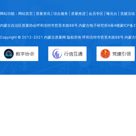
网站功能：网站首页 | 质量资讯 | 综合服务 | 质量推进 | 会员专区 | 曝光台 | 党建活动
内蒙古自治区质量协会
呼和浩特市哲里木路88号 内蒙古电子研究所A座4楼
蒙ICP备2
Copyright © 2012-2021 内蒙古质量网 版权所有 呼和浩特市哲里木路88号 内